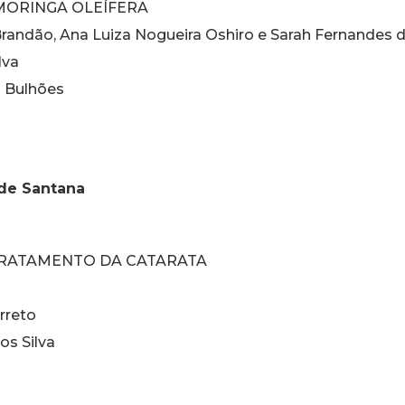
E MORINGA OLEÍFERA
randão, Ana Luiza Nogueira Oshiro e Sarah Fernandes d
lva
s Bulhões
 de Santana
TRATAMENTO DA CATARATA
arreto
os Silva